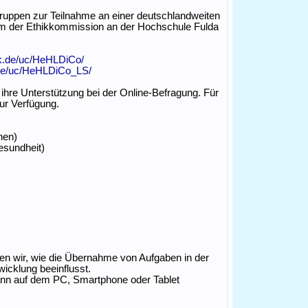
gruppen zur Teilnahme an einer deutschlandweiten
tum der Ethikkommission an der Hochschule Fulda
rk.de/uc/HeHLDiCo/
.de/uc/HeHLDiCo_LS/
ihre Unterstützung bei der Online-Befragung. Für
ur Verfügung.
nen)
esundheit)
hen wir, wie die Übernahme von Aufgaben in der
wicklung beeinflusst.
kann auf dem PC, Smartphone oder Tablet