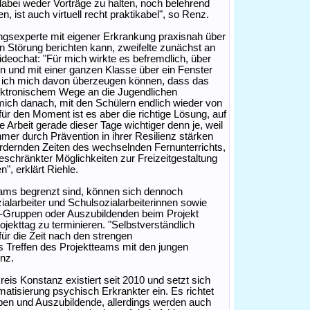
dabei weder Vorträge zu halten, noch belehrend
 ist auch virtuell recht praktikabel", so Renz.
ungsexperte mit eigener Erkrankung praxisnah über
n Störung berichten kann, zweifelte zunächst an
deochat: "Für mich wirkte es befremdlich, über
n und mit einer ganzen Klasse über ein Fenster
 ich mich davon überzeugen können, dass das
lektronischem Wege an die Jugendlichen
ich danach, mit den Schülern endlich wieder von
ür den Moment ist es aber die richtige Lösung, auf
Arbeit gerade dieser Tage wichtiger denn je, weil
mer durch Prävention in ihrer Resilienz stärken
fordernden Zeiten des wechselnden Fernunterrichts,
eschränkter Möglichkeiten zur Freizeitgestaltung
, erklärt Riehle.
ams begrenzt sind, können sich dennoch
ialarbeiter und Schulsozialarbeiterinnen sowie
J-Gruppen oder Auszubildenden beim Projekt
ojekttag zu terminieren. "Selbstverständlich
r die Zeit nach den strengen
 Treffen des Projektteams mit den jungen
nz.
eis Konstanz existiert seit 2010 und setzt sich
gmatisierung psychisch Erkrankter ein. Es richtet
en und Auszubildende, allerdings werden auch