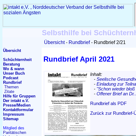
Selbsthilfe bei Schüchtern
Übersicht
Rundbrief
Rundbrief 2/21
Übersicht
Rundbrief April 2021
Schüchternheit
Beratung
Wo & wann
Unser Buch
Inhalt:
Podcast
-
Seelische Gesundhe
Rundbrief
-
Einladung zur Teil
Themen
-
"Schon wieder bloß 
Zitate
-
Offener Brief an Dr
Hilfe für Gruppen
Der intakt e.V.
Rundbrief als PDF
Presse/Medien
Kontakt
formular
Zurück zur Rundbrief-
Impressum
Sitemap
Mitglied des
Paritätischen