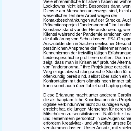
Viele ehrenamtliche Initiativen haben es währ
Lockdowns nicht leicht. Besonders dann, wen
Dienste am Menschen unterwegs sind, bleibt 
wesentlicher Teil ihrer Arbeit wegen der
Kontaktbeschränkungen auf der Strecke. Auc
Präventionsprojekt "andersnormal." im Landkr
Konstanz stand vor der Herausforderung, wie
Klientel während der Pandemie erreichen kan
die Aufklärung von Schulklassen, FSJ-Grupp
Auszubildenden in Sachen seelischer Gesundh
persönlichen Ansprache der Teilnehmerinnen u
Kennenlernen der freiwillig tätigen Erfahrung
Leidensgeschichte profitieren sollten. Doch di
zeigt, dass man in Krisen auf profunde Altern
von "andersnormal." ihre Projekttage derzeit 
Weg einige abwechslungsreiche Stunden für d
offenkundig bereit sind, selbst über solch e
Konfrontation mit dem oftmals noch immer ta
kann somit auch über Tablet und Laptop gelin
Diese Erfahrung macht unter anderem Caroli
die als hauptamtliche Koordinatorin des Proje
digitale VerbindunWer nicht zu sündigen wagt,
erreicht hat, die jungen Menschen für deren e
Mitschülern zu sensibilisieren: "Natürlich ist
und Teilnehmern persönlich in die Augen sch
erfordern Kreativität - und wir wollen unsere 
verstummen lassen. Unser Ansatz, mit spieler