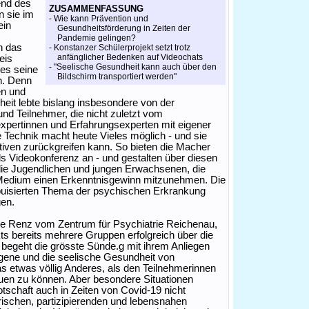
end des
ZUSAMMENFASSUNG
n sie im
- Wie kann Prävention und
ein
Gesundheitsförderung in Zeiten der
Pandemie gelingen?
h das
- Konstanzer Schülerprojekt setzt trotz
anfänglicher Bedenken auf Videochats
eis
- "Seelische Gesundheit kann auch über den
 es seine
Bildschirm transportiert werden"
n. Denn
en und
eit lebte bislang insbesondere von der
nd Teilnehmer, die nicht zuletzt vom
sexpertinnen und Erfahrungsexperten mit eigener
e Technik macht heute Vieles möglich - und sie
ativen zurückgreifen kann. So bieten die Macher
als Videokonferenz an - und gestalten über diesen
ie Jugendlichen und jungen Erwachsenen, die
in Medium einen Erkenntnisgewinn mitzunehmen. Die
buisierten Thema der psychischen Erkrankung
gen.
ne Renz vom Zentrum für Psychiatrie Reichenau,
kts bereits mehrere Gruppen erfolgreich über die
 begeht die grösste Sünde.g mit ihrem Anliegen
igene und die seelische Gesundheit von
 das etwas völlig Anderes, als den Teilnehmerinnen
auen zu können. Aber besondere Situationen
Botschaft auch in Zeiten von Covid-19 nicht
ischen, partizipierenden und lebensnahen