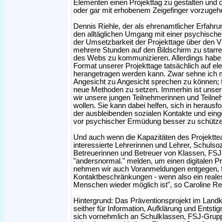
Elementen einen Projekttag zu gestalten und 
oder gar mit erhobenem Zeigefinger vorzugehen,
Dennis Riehle, der als ehrenamtlicher Erfahr
den alltäglichen Umgang mit einer psychische
der Umsetzbarkeit der Projekttage über den Vi
mehrere Stunden auf den Bildschirm zu starre
des Webs zu kommunizieren. Allerdings habe
Format unserer Projekttage tatsächlich auf e
herangetragen werden kann. Zwar sehne ich m
Angesicht zu Angesicht sprechen zu können; f
neue Methoden zu setzen. Immerhin ist unsere 
wir unsere jungen Teilnehmerinnen und Teilneh
wollen. Sie kann dabei helfen, sich in heraus
der ausbleibenden sozialen Kontakte und eing
vor psychischer Ermüdung besser zu schützen"
Und auch wenn die Kapazitäten des Projektte
interessierte Lehrerinnen und Lehrer, Schulsoz
Betreuerinnen und Betreuer von Klassen, FS
"andersnormal." melden, um einen digitalen Pr
nehmen wir auch Voranmeldungen entgegen, fü
Kontaktbeschränkungen - wenn also ein reales
Menschen wieder möglich ist", so Caroline Re
Hintergrund: Das Präventionsprojekt im Landkr
seither für Information, Aufklärung und Entsti
sich vornehmlich an Schulklassen, FSJ-Grupp