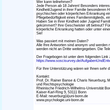
Wer kann teilnehmen?
Jede Person ab 18 Jahren! Besonders interessi
Kindheit/Jugend in ihrer Familie besonderen 
psychischen oder körperlichen Erkrankung eines
Pflegebedürftigkeit eines Familienmitglieds, ei
Haben Sie in Ihrer Kindheit oder Jugend Fami
gekümmert? Ihre Geschwister oft betreut? Für
körperliche Erkrankung hatten oder unter eine
Sie!
Was passiert mit meinen Daten?
Alle Ihre Antworten sind anonym und werden
werden nicht an Dritte weitergegeben. Die Teiln
Der Fragebogen ist unter dem folgenden Link z
https://www.soscisurvey.de/AufgabenUndEntw
Für Ihre Unterstützung wären wir Ihnen sehr 
Kontakt:
Prof. Dr. Rainer Banse & Charis Neuerburg, M. 
und Rechtspsychologie
Rheinische Friedrich-Wilhelms-Universität Bo
Kaiser-Karl-Ring 9, 53111 Bonn
E-Mail: neuerburg(ä)uni-bonn.de
www.psychologie.uni-bonn.de