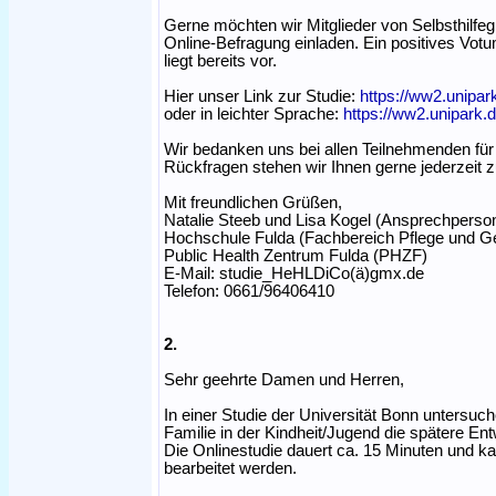
Gerne möchten wir Mitglieder von Selbsthilfe
Online-Befragung einladen. Ein positives Vo
liegt bereits vor.
Hier unser Link zur Studie:
https://ww2.unipa
oder in leichter Sprache:
https://ww2.unipark
Wir bedanken uns bei allen Teilnehmenden für 
Rückfragen stehen wir Ihnen gerne jederzeit z
Mit freundlichen Grüßen,
Natalie Steeb und Lisa Kogel (Ansprechperso
Hochschule Fulda (Fachbereich Pflege und G
Public Health Zentrum Fulda (PHZF)
E-Mail: studie_HeHLDiCo(ä)gmx.de
Telefon: 0661/96406410
2.
Sehr geehrte Damen und Herren,
In einer Studie der Universität Bonn untersuc
Familie in der Kindheit/Jugend die spätere Ent
Die Onlinestudie dauert ca. 15 Minuten und 
bearbeitet werden.