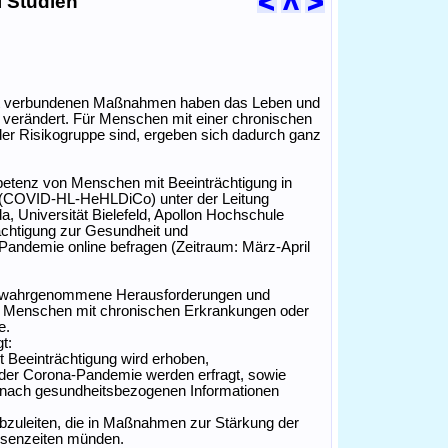
i Studien
mit verbundenen Maßnahmen haben das Leben und
 verändert. Für Menschen mit einer chronischen
 der Risikogruppe sind, ergeben sich dadurch ganz
etenz von Menschen mit Beeinträchtigung in
 (COVID-HL-HeHLDiCo) unter der Leitung
 Universität Bielefeld, Apollon Hochschule
chtigung zur Gesundheit und
ndemie online befragen (Zeitraum: März-April
ge, wahrgenommene Herausforderungen und
n Menschen mit chronischen Erkrankungen oder
e.
t:
 Beeinträchtigung wird erhoben,
der Corona-Pandemie werden erfragt, sowie
 nach gesundheitsbezogenen Informationen
abzuleiten, die in Maßnahmen zur Stärkung der
isenzeiten münden.