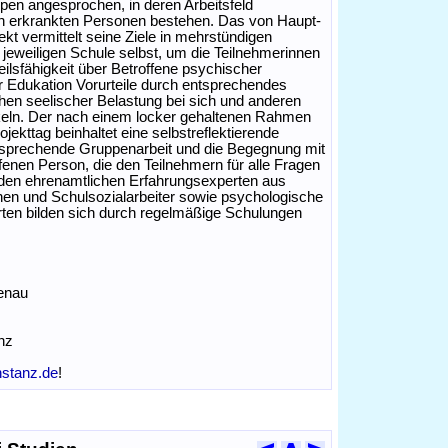
pen angesprochen, in deren Arbeitsfeld
 erkrankten Personen bestehen. Das von Haupt-
t vermittelt seine Ziele in mehrstündigen
jeweiligen Schule selbst, um die Teilnehmerinnen
ilsfähigkeit über Betroffene psychischer
er Edukation Vorurteile durch entsprechendes
hen seelischer Belastung bei sich und anderen
eln. Der nach einem locker gehaltenen Rahmen
ekttag beinhaltet eine selbstreflektierende
tsprechende Gruppenarbeit und die Begegnung mit
enen Person, die den Teilnehmern für alle Fragen
 den ehrenamtlichen Erfahrungsexperten aus
nnen und Schulsozialarbeiter sowie psychologische
rten bilden sich durch regelmäßige Schulungen
henau
nz
stanz.de
!