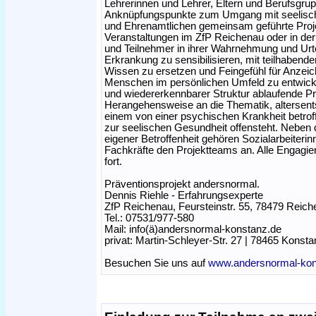
Lehrerinnen und Lehrer, Eltern und Berufsgrup
Anknüpfungspunkte zum Umgang mit seelisch
und Ehrenamtlichen gemeinsam geführte Projek
Veranstaltungen im ZfP Reichenau oder in der 
und Teilnehmer in ihrer Wahrnehmung und Urte
Erkrankung zu sensibilisieren, mit teilhabend
Wissen zu ersetzen und Feingefühl für Anzeic
Menschen im persönlichen Umfeld zu entwick
und wiedererkennbarer Struktur ablaufende Proj
Herangehensweise an die Thematik, altersen
einem von einer psychischen Krankheit betroff
zur seelischen Gesundheit offensteht. Neben
eigener Betroffenheit gehören Sozialarbeiteri
Fachkräfte den Projektteams an. Alle Engagie
fort.
Präventionsprojekt andersnormal.
Dennis Riehle - Erfahrungsexperte
ZfP Reichenau, Feursteinstr. 55, 78479 Reic
Tel.: 07531/977-580
Mail: info(ä)andersnormal-konstanz.de
privat: Martin-Schleyer-Str. 27 | 78465 Konsta
Besuchen Sie uns auf
www.andersnormal-kon