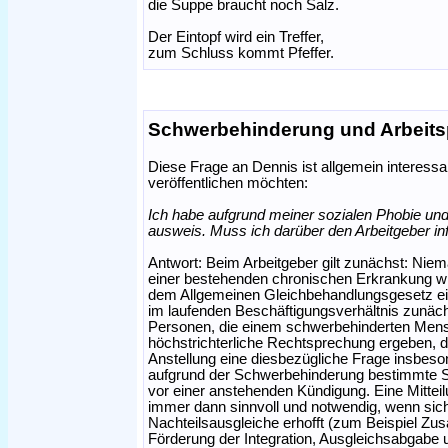
die Suppe braucht noch Salz.
Der Eintopf wird ein Treffer,
zum Schluss kommt Pfeffer.
Schwerbehinderung und Arbeits
Diese Frage an Dennis ist allgemein interessan
veröffentlichen möchten:
Ich habe aufgrund meiner sozialen Phobie un
ausweis. Muss ich darüber den Arbeitgeber in
Antwort: Beim Arbeitgeber gilt zunächst: Niema
einer bestehenden chronischen Erkrankung wie
dem Allgemeinen Gleichbehandlungsgesetz ei
im laufenden Beschäftigungsverhältnis zunäch
Personen, die einem schwerbehinderten Mensche
höchstrichterliche Rechtsprechung ergeben, 
Anstellung eine diesbezügliche Frage insbeson
aufgrund der Schwerbehinderung bestimmte S
vor einer anstehenden Kündigung. Eine Mittei
immer dann sinnvoll und notwendig, wenn sic
Nachteilsausgleiche erhofft (zum Beispiel Zus
Förderung der Integration, Ausgleichsabgabe