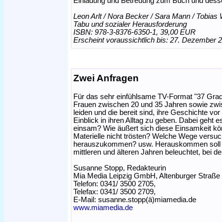
Einladung und Betreuung zum Buch und dess
Leon Arlt / Nora Becker / Sara Mann / Tobias 
Tabu und sozialer Herausforderung
ISBN: 978-3-8376-6350-1, 39,00 EUR
Erscheint voraussichtlich bis: 27. Dezember 
Zwei Anfragen
Für das sehr einfühlsame TV-Format "37 Gra
Frauen zwischen 20 und 35 Jahren sowie zwis
leiden und die bereit sind, ihre Geschichte v
Einblick in ihren Alltag zu geben. Dabei geht 
einsam? Wie äußert sich diese Einsamkeit kör
Materielle nicht trösten? Welche Wege versu
herauszukommen? usw. Herauskommen soll ein
mittleren und älteren Jahren beleuchtet, bei d
Susanne Stopp, Redakteurin
Mia Media Leipzig GmbH, Altenburger Straße 
Telefon: 0341/ 3500 2705,
Telefax: 0341/ 3500 2709,
E-Mail: susanne.stopp(ä)miamedia.de
www.miamedia.de