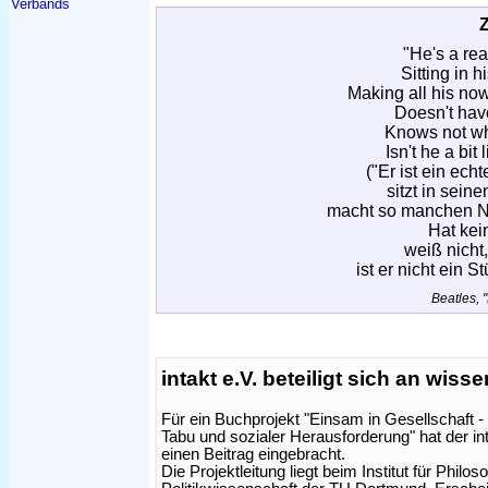
Verbands
"He's a re
Sitting in 
Making all his no
Doesn't have
Knows not wh
Isn't he a bi
("Er ist ein ec
sitzt in sei
macht so manchen Ni
Hat kei
weiß nicht,
ist er nicht ein 
Beatles,
intakt e.V. beteiligt sich an wis
Für ein Buchprojekt "Einsam in Gesellschaft 
Tabu und sozialer Herausforderung" hat der int
einen Beitrag eingebracht.
Die Projektleitung liegt beim Institut für Philos