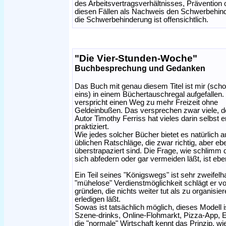
des Arbeitsvertragsverhältnisses, Prävention 
diesen Fällen als Nachweis den Schwerbehind
die Schwerbehinderung ist offensichtlich.
"Die Vier-Stunden-Woche"
Buchbesprechung und Gedanken
Das Buch mit genau diesem Titel ist mir (sch
eins) in einem Büchertauschregal aufgefallen.
verspricht einen Weg zu mehr Freizeit ohne
Geldeinbußen. Das versprechen zwar viele, d
Autor Timothy Ferriss hat vieles darin selbst e
praktiziert.
Wie jedes solcher Bücher bietet es natürlich a
üblichen Ratschläge, die zwar richtig, aber e
überstrapaziert sind. Die Frage, wie schlimm d
sich abfedern oder gar vermeiden läßt, ist eb
Ein Teil seines "Königswegs" ist sehr zweifelh
"mühelose" Verdienstmöglichkeit schlägt er vo
gründen, die nichts weiter tut als zu organisi
erledigen läßt.
Sowas ist tatsächlich möglich, dieses Modell 
Szene-drinks, Online-Flohmarkt, Pizza-App, El
die "normale" Wirtschaft kennt das Prinzip, 