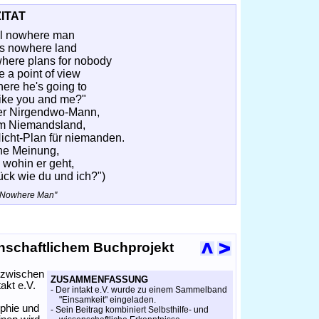
ZITAT
al nowhere man
his nowhere land
where plans for nobody
 a point of view
ere he's going to
t like you and me?"
hter Nirgendwo-Mann,
nem Niemandsland,
cht-Plan für niemanden.
ne Meinung,
 wohin er geht,
Stück wie du und ich?")
 "Nowhere Man"
senschaftlichem Buchprojekt
- zwischen
ZUSAMMENFASSUNG
akt e.V.
- Der intakt e.V. wurde zu einem Sammelband
"Einsamkeit" eingeladen.
ophie und
- Sein Beitrag kombiniert Selbsthilfe- und