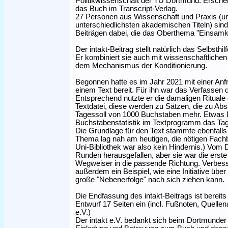
Politikwissenschaft der TU Dortmund. Ersche
das Buch im Transcript-Verlag.
27 Personen aus Wissenschaft und Praxis (u
unterschiedlichsten akademischen Titeln) sind
Beiträgen dabei, die das Oberthema "Einsamkeit
Der intakt-Beitrag stellt natürlich das Selbst
Er kombiniert sie auch mit wissenschaftliche
dem Mechanismus der Konditionierung.
Begonnen hatte es im Jahr 2021 mit einer Anfra
einem Text bereit. Für ihn war das Verfassen de
Entsprechend nutzte er die damaligen Rituale
Textdatei, diese werden zu Sätzen, die zu Ab
Tagessoll von 1000 Buchstaben mehr. Etwas I
Buchstabenstatistik im Textprogramm das Tages
Die Grundlage für den Text stammte ebenfall
Thema lag nah am heutigen, die nötigen Fach
Uni-Bibliothek war also kein Hindernis.) Vom 
Runden herausgefallen, aber sie war die erste 
Wegweiser in die passende Richtung. Verbesser
außerdem ein Beispiel, wie eine Initiative über
große "Nebenerfolge" nach sich ziehen kann.
Die Endfassung des intakt-Beitrags ist berei
Entwurf 17 Seiten ein (incl. Fußnoten, Quell
e.V.)
Der intakt e.V. bedankt sich beim Dortmunder 