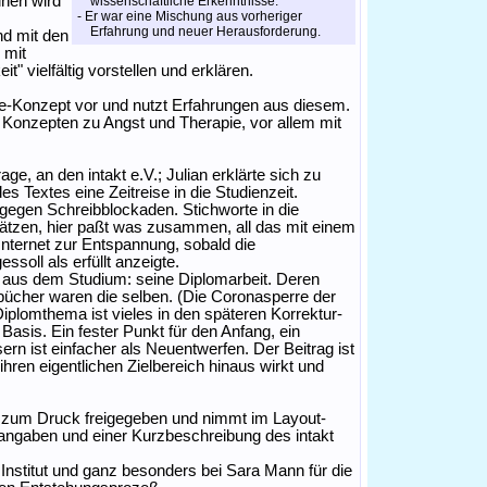
inen wird
wissenschaftliche Erkenntnisse.
- Er war eine Mischung aus vorheriger
Erfahrung und neuer Herausforderung.
nd mit den
 mit
" vielfältig vorstellen und erklären.
hilfe-Konzept vor und nutzt Erfahrungen aus diesem.
n Konzepten zu Angst und Therapie, vor allem mit
ge, an den intakt e.V.; Julian erklärte sich zu
s Textes eine Zeitreise in die Studienzeit.
 gegen Schreibblockaden. Stichworte in die
sätzen, hier paßt was zusammen, all das mit einem
nternet zur Entspannung, sobald die
soll als erfüllt anzeigte.
s aus dem Studium: seine Diplomarbeit. Deren
bücher waren die selben. (Die Coronasperre der
Diplomthema ist vieles in den späteren Korrektur-
Basis. Ein fester Punkt für den Anfang, ein
n ist einfacher als Neuentwerfen. Der Beitrag ist
 ihren eigentlichen Zielbereich hinaus wirkt und
ts zum Druck freigegeben und nimmt im Layout-
enangaben und einer Kurzbeschreibung des intakt
Institut und ganz besonders bei Sara Mann für die