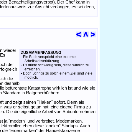
oder Benachteiligungsverbot). Der Chef kann in
ertenausweis zur Ansicht verlangen, es sei denn,
on wieder
ZUSAMMENFASSUNG
 Es
- Ein Buch verspricht eine extreme
Arbeitszeitverkürzung.
och der
- Es dürfte schwierig sein, diese wirklich zu
rfolgreich
erreichen.
- Doch Schritte zu solch einem Ziel sind viele
möglich.
uch die
ben deshalb
ie befürchtete Katastrophe wirklich ist und wie sie
en Standard in Ratgeberbüchern.
aft und zeigt seinen "Haken" sofort. Denn als
r, was er selbst getan hat: eine eigene Firma zu
eren. Die die eigentliche Arbeit von Subunternehmen
ist ja "modern" und verbreitet. Modemarken,
ektroroller, eben diese "coolen" Startups. Auch
wie die "Eigenmarken" der Handelskonzerne