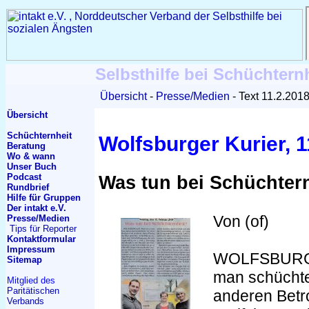
Selbsthilfe bei Schüchtern
Übersicht
Presse/Medien
Text 11.2.201
Übersicht
Schüchternheit
Wolfsburger Kurier, 1
Beratung
Wo & wann
Unser Buch
Podcast
Was tun bei Schüchter
Rundbrief
Hilfe für Gruppen
Der intakt e.V.
Von (of)
Presse/Medien
Tips für Reporter
Kontakt
formular
Impressum
WOLFSBURG.
Sitemap
man schüchter
Mitglied des
Paritätischen
anderen Betr
Verbands