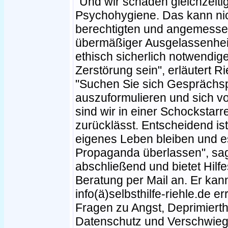
"Und wir schaden gleichzeiti
Psychohygiene. Das kann nich
berechtigten und angemess
übermäßiger Ausgelassenhei
ethisch sicherlich notwendi
Zerstörung sein", erläutert R
"Suchen Sie sich Gesprächs
auszuformulieren und sich vo
sind wir in einer Schockstarr
zurücklässt. Entscheidend ist
eigenes Leben bleiben und es
Propaganda überlassen", sag
abschließend und bietet Hil
Beratung per Mail an. Er kan
info(ä)selbsthilfe-riehle.de e
Fragen zu Angst, Deprimierth
Datenschutz und Verschwieg