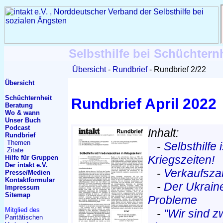
Selbsthilfe bei Schüchtern
Übersicht
Rundbrief
Rundbrief 2/22
Übersicht
Schüchternheit
Rundbrief April 2022
Beratung
Wo & wann
Unser Buch
Podcast
Inhalt:
Rundbrief
Themen
-
Selbsthilfe 
Zitate
Kriegszeiten!
Hilfe für Gruppen
Der intakt e.V.
-
Verkaufsza
Presse/Medien
Kontakt
formular
-
Der Ukrain
Impressum
Sitemap
Probleme
Mitglied des
-
"Wir sind z
Paritätischen