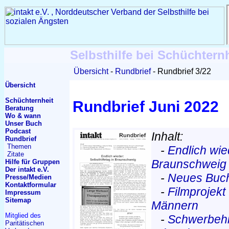
Selbsthilfe bei Schüchtern
Übersicht
Rundbrief
Rundbrief 3/22
Übersicht
Schüchternheit
Rundbrief Juni 2022
Beratung
Wo & wann
Unser Buch
Podcast
Inhalt:
Rundbrief
Themen
-
Endlich wied
Zitate
Braunschweig
Hilfe für Gruppen
Der intakt e.V.
-
Neues Buc
Presse/Medien
Kontakt
formular
-
Filmprojekt
Impressum
Sitemap
Männern
Mitglied des
-
Schwerbehi
Paritätischen