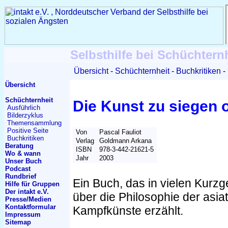
Selbsthilfe bei Schüchtern
Übersicht
Schüchternheit
Buchkritiken
Übersicht
Schüchternheit
Die Kunst zu siegen
Ausführlich
Bilderzyklus
Themen
sammlung
Positive Seite
Von
Pascal Fauliot
Buchkritiken
Verlag
Goldmann Arkana
Beratung
ISBN
978-3-442-21621-5
Wo & wann
Jahr
2003
Unser Buch
Podcast
Rundbrief
Ein Buch, das in vielen Kurz
Hilfe für Gruppen
Der intakt e.V.
über die Philosophie der asia
Presse/Medien
Kontakt
formular
Kampfkünste erzählt.
Impressum
Sitemap