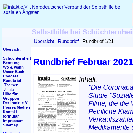
Selbsthilfe bei Schüchternhei
Übersicht
Rundbrief
Rundbrief 1/21
Übersicht
Schüchternheit
Rundbrief Februar 202
Beratung
Wo & wann
Unser Buch
Podcast
Inhalt:
Rundbrief
Themen
-
"Die Coronapa
Zitate
-
Studie "Sozial
Hilfe für
Gruppen
-
Filme, die die 
Der intakt e.V.
Presse/Medien
-
Peinliche Kla
Kontakt
formular
-
Verkaufszahle
Impressum
Sitemap
-
Medikamente o