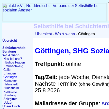
Selbsthilfe bei Schüchtern
Übersicht
Wo & wann
Göttingen
Übersicht
Schüchternheit
Göttingen, SHG Sozi
Beratung
Wo & wann
Neu bei uns?
Häufige Fragen
Treffpunkt:
online
Braunschweig
Celle
Erlangen
Tag/Zeit:
jede Woche, Dienst
Göttingen
Hannover
Nächste Termine
(ohne Gewähr
Helmstedt
Hildesheim
25.8.2026
Konstanz
Nürnberg
Salzgitter
Mailadresse der Gruppe:
so
Uelzen
Unser Buch