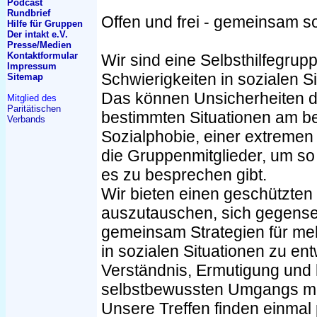
Podcast
Rundbrief
Offen und frei - gemeinsam s
Hilfe für Gruppen
Der intakt e.V.
Presse/Medien
Kontakt
formular
Wir sind eine Selbsthilfegrup
Impressum
Schwierigkeiten in sozialen Si
Sitemap
Das können Unsicherheiten da
Mitglied des
Paritätischen
bestimmten Situationen am bes
Verbands
Sozialphobie, einer extremen 
die Gruppenmitglieder, um so v
es zu besprechen gibt.
Wir bieten einen geschützte
auszutauschen, sich gegensei
gemeinsam Strategien für me
in sozialen Situationen zu ent
Verständnis, Ermutigung und k
selbstbewussten Umgangs mi
Unsere Treffen finden einmal 