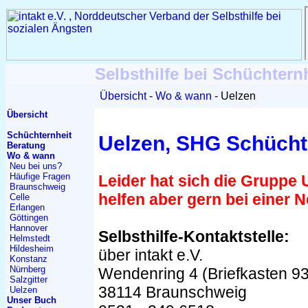
Selbsthilfe bei Schüchtern
Übersicht
Wo & wann
Uelzen
Übersicht
Schüchternheit
Uelzen, SHG Schücht
Beratung
Wo & wann
Neu bei uns?
Häufige Fragen
Leider hat sich die Gruppe 
Braunschweig
helfen aber gern bei einer
Celle
Erlangen
Göttingen
Hannover
Selbsthilfe-Kontaktstelle:
Helmstedt
Hildesheim
über intakt e.V.
Konstanz
Nürnberg
Wendenring 4 (Briefkasten 93
Salzgitter
38114 Braunschweig
Uelzen
Unser Buch