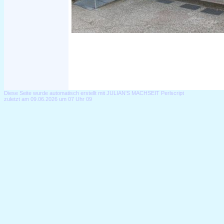
Diese Seite wurde automatisch erstellt mit JULIAN'S MACHSEIT Perlscript
zuletzt am 09.06.2026 um 07 Uhr 09